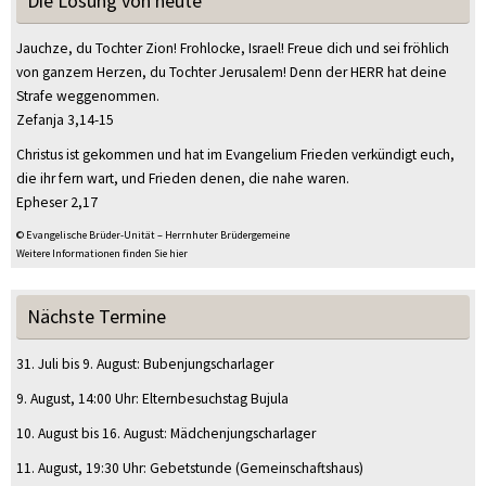
Die Losung von heute
Jauchze, du Tochter Zion! Frohlocke, Israel! Freue dich und sei fröhlich
von ganzem Herzen, du Tochter Jerusalem! Denn der HERR hat deine
Strafe weggenommen.
Zefanja 3,14-15
Christus ist gekommen und hat im Evangelium Frieden verkündigt euch,
die ihr fern wart, und Frieden denen, die nahe waren.
Epheser 2,17
© Evangelische Brüder-Unität – Herrnhuter Brüdergemeine
Weitere Informationen finden Sie hier
Nächste Termine
31. Juli
bis
9. August
:
Bubenjungscharlager
9. August
, 14:00 Uhr
:
Elternbesuchstag Bujula
10. August
bis
16. August
:
Mädchenjungscharlager
11. August
, 19:30 Uhr
:
Gebetstunde
(Gemeinschaftshaus)