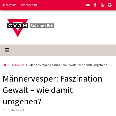
Zum
Impressum
Datenschutz
Inhalt
springen
Start
Aktuelles
Männervesper: Faszination Gewalt – wie damit umgehen?
Männervesper: Faszination
Gewalt – wie damit
umgehen?
6. März 2021