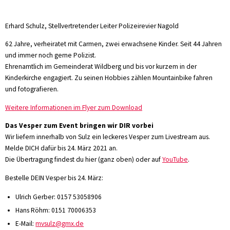
Erhard Schulz, Stellvertretender Leiter Polizeirevier Nagold
62 Jahre, verheiratet mit Carmen, zwei erwachsene Kinder. Seit 44 Jahren
und immer noch gerne Polizist.
Ehrenamtlich im Gemeinderat Wildberg und bis vor kurzem in der
Kinderkirche engagiert. Zu seinen Hobbies zählen Mountainbike fahren
und fotografieren.
Weitere Informationen im Flyer zum Download
Das Vesper zum Event bringen wir DIR vorbei
Wir liefern innerhalb von Sulz ein leckeres Vesper zum Livestream aus.
Melde DICH dafür bis 24. März 2021 an.
Die Übertragung findest du hier (ganz oben) oder auf
YouTube
.
Bestelle DEIN Vesper bis 24. März:
Ulrich Gerber: 0157 53058906
Hans Röhm: 0151 70006353
E-Mail:
mvsulz@gmx.de