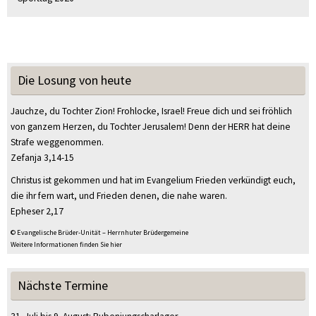
Die Losung von heute
Jauchze, du Tochter Zion! Frohlocke, Israel! Freue dich und sei fröhlich
von ganzem Herzen, du Tochter Jerusalem! Denn der HERR hat deine
Strafe weggenommen.
Zefanja 3,14-15
Christus ist gekommen und hat im Evangelium Frieden verkündigt euch,
die ihr fern wart, und Frieden denen, die nahe waren.
Epheser 2,17
© Evangelische Brüder-Unität – Herrnhuter Brüdergemeine
Weitere Informationen finden Sie hier
Nächste Termine