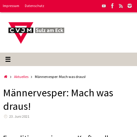
Zum
Impressum
Datenschutz
Inhalt
springen
Start
Aktuelles
Männervesper: Mach was draus!
Männervesper: Mach was
draus!
23. Juni 2021