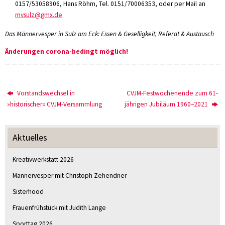
0157/53058906, Hans Röhm, Tel. 0151/70006353, oder per Mail an
mvsulz@gmx.de
Das Männervesper in Sulz am Eck: Essen & Geselligkeit, Referat & Austausch
Änderungen corona-bedingt möglich!
Vorstandswechsel in
CVJM-Festwochenende zum 61-
»historischer« CVJM-Versammlung
jährigen Jubiläum 1960–2021
Aktuelles
Kreativwerkstatt 2026
Männervesper mit Christoph Zehendner
Sisterhood
Frauenfrühstück mit Judith Lange
Sporttag 2026