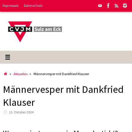
Zum
Impressum
Datenschutz
Inhalt
springen
Start
Aktuelles
Männervesper mit Dankfried Klauser
Männervesper mit Dankfried
Klauser
13. Oktober 2024