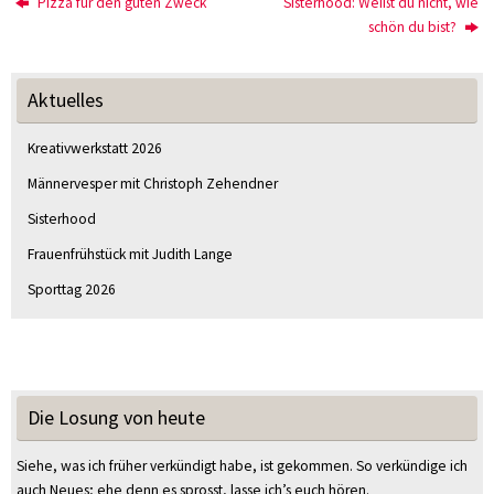
Pizza für den guten Zweck
Sisterhood: Weißt du nicht, wie
schön du bist?
Aktuelles
Kreativwerkstatt 2026
Männervesper mit Christoph Zehendner
Sisterhood
Frauenfrühstück mit Judith Lange
Sporttag 2026
Die Losung von heute
Siehe, was ich früher verkündigt habe, ist gekommen. So verkündige ich
auch Neues; ehe denn es sprosst, lasse ich’s euch hören.