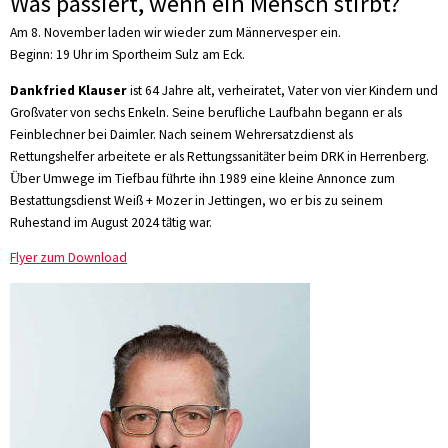
Was passiert, wenn ein Mensch stirbt?
Am 8. November laden wir wieder zum Männervesper ein.
Beginn: 19 Uhr im Sportheim Sulz am Eck.
Dankfried Klauser
ist 64 Jahre alt, verheiratet, Vater von vier Kindern und
Großvater von sechs Enkeln. Seine berufliche Laufbahn begann er als
Feinblechner bei Daimler. Nach seinem Wehrersatzdienst als
Rettungshelfer arbeitete er als Rettungssanitä̈ter beim DRK in Herrenberg.
Ü̈ber Umwege im Tiefbau fü̈hrte ihn 1989 eine kleine Annonce zum
Bestattungsdienst Weiß + Mozer in Jettingen, wo er bis zu seinem
Ruhestand im August 2024 tä̈tig war.
Flyer zum Download