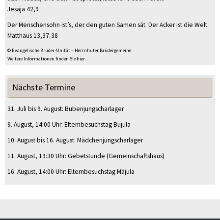
Jesaja 42,9
Der Menschensohn ist’s, der den guten Samen sät. Der Acker ist die Welt.
Matthäus 13,37-38
© Evangelische Brüder-Unität – Herrnhuter Brüdergemeine
Weitere Informationen finden Sie hier
Nächste Termine
31. Juli
bis
9. August
:
Bubenjungscharlager
9. August
, 14:00 Uhr
:
Elternbesuchstag Bujula
10. August
bis
16. August
:
Mädchenjungscharlager
11. August
, 19:30 Uhr
:
Gebetstunde
(Gemeinschaftshaus)
16. August
, 14:00 Uhr
:
Elternbesuchstag Mäjula