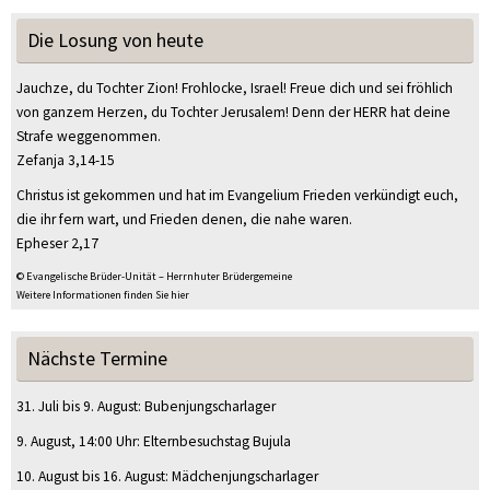
Die Losung von heute
Jauchze, du Tochter Zion! Frohlocke, Israel! Freue dich und sei fröhlich
von ganzem Herzen, du Tochter Jerusalem! Denn der HERR hat deine
Strafe weggenommen.
Zefanja 3,14-15
Christus ist gekommen und hat im Evangelium Frieden verkündigt euch,
die ihr fern wart, und Frieden denen, die nahe waren.
Epheser 2,17
© Evangelische Brüder-Unität – Herrnhuter Brüdergemeine
Weitere Informationen finden Sie hier
Nächste Termine
31. Juli
bis
9. August
:
Bubenjungscharlager
9. August
, 14:00 Uhr
:
Elternbesuchstag Bujula
10. August
bis
16. August
:
Mädchenjungscharlager