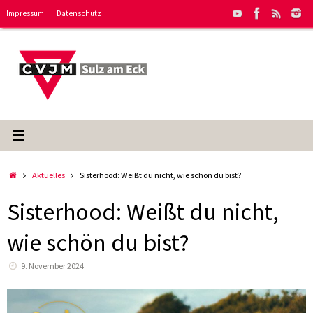
Zum
Impressum
Datenschutz
Inhalt
springen
Start
Aktuelles
Sisterhood: Weißt du nicht, wie schön du bist?
Sisterhood: Weißt du nicht,
wie schön du bist?
9. November 2024