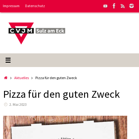
Zum
Impressum
Datenschutz
Inhalt
springen
Start
Aktuelles
Pizza für den guten Zweck
Pizza für den guten Zweck
2. Mai 2023