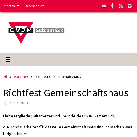
Zum
Impressum
Datenschutz
Inhalt
springen
Start
Aktuelles
Richtfest Gemeinschaftshaus
Richtfest Gemeinschaftshaus
2. Juni 2018
Liebe Mitglieder, Mitarbeiter und Freunde des CVJM Sulz am Eck,
die Rohbauarbeiten für das neue Gemeinschaftshaus sind inzwischen weit
fortgeschritten.