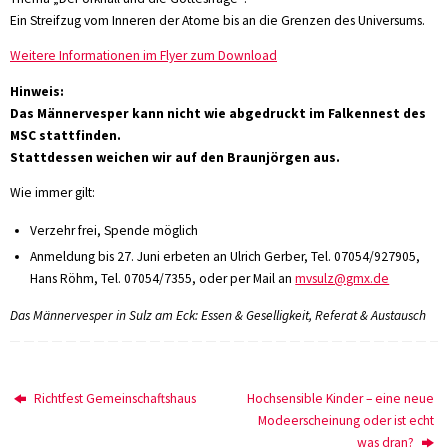
Ein Streifzug vom Inneren der Atome bis an die Grenzen des Universums.
Weitere Informationen im Flyer zum Download
Hinweis:
Das Männervesper kann nicht wie abgedruckt im Falkennest des
MSC stattfinden.
Stattdessen weichen wir auf den Braunjörgen aus.
Wie immer gilt:
Verzehr frei, Spende möglich
Anmeldung bis 27. Juni erbeten an Ulrich Gerber, Tel. 07054/927905,
Hans Röhm, Tel. 07054/7355, oder per Mail an
mvsulz@gmx.de
Das Männervesper in Sulz am Eck: Essen & Geselligkeit, Referat & Austausch
Richtfest Gemeinschaftshaus
Hochsensible Kinder – eine neue
Modeerscheinung oder ist echt
was dran?