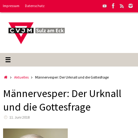
Zum
Impressum
Datenschutz
Inhalt
springen
Start
Aktuelles
Männervesper: Der Urknall und die Gottesfrage
Männervesper: Der Urknall
und die Gottesfrage
11. Juni 2018