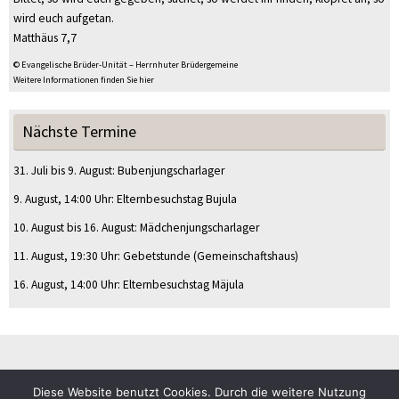
wird euch aufgetan.
Matthäus 7,7
© Evangelische Brüder-Unität – Herrnhuter Brüdergemeine
Weitere Informationen finden Sie hier
Nächste Termine
31. Juli
bis
9. August
:
Bubenjungscharlager
9. August
, 14:00 Uhr
:
Elternbesuchstag Bujula
10. August
bis
16. August
:
Mädchenjungscharlager
11. August
, 19:30 Uhr
:
Gebetstunde
(Gemeinschaftshaus)
16. August
, 14:00 Uhr
:
Elternbesuchstag Mäjula
Diese Website benutzt Cookies. Durch die weitere Nutzung
© CVJM Sulz am Eck e.V.