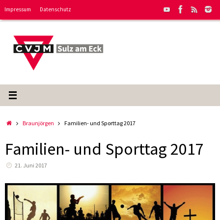
Zum
Impressum
Datenschutz
Inhalt
springen
Start
Braunjörgen
Familien- und Sporttag 2017
Familien- und Sporttag 2017
21. Juni 2017