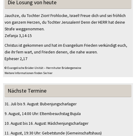
Die Losung von heute
Jauchze, du Tochter Zion! Frohlocke, Israel! Freue dich und sei fröhlich
von ganzem Herzen, du Tochter Jerusalem! Denn der HERR hat deine
Strafe weggenommen.
Zefanja 3,14-15
Christus ist gekommen und hat im Evangelium Frieden verkündigt euch,
die ihr fern wart, und Frieden denen, die nahe waren.
Epheser 2,17
© Evangelische Brüder-Unität – Herrnhuter Brüdergemeine
Weitere Informationen finden Sie hier
Nächste Termine
31. Juli
bis
9. August
:
Bubenjungscharlager
9. August
, 14:00 Uhr
:
Elternbesuchstag Bujula
10. August
bis
16. August
:
Mädchenjungscharlager
11. August
, 19:30 Uhr
:
Gebetstunde
(Gemeinschaftshaus)