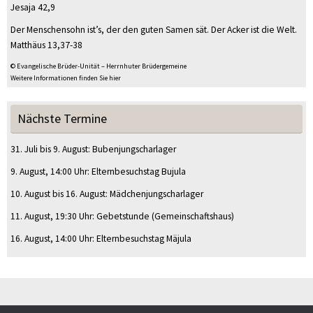
Jesaja 42,9
Der Menschensohn ist’s, der den guten Samen sät. Der Acker ist die Welt.
Matthäus 13,37-38
© Evangelische Brüder-Unität – Herrnhuter Brüdergemeine
Weitere Informationen finden Sie hier
Nächste Termine
31. Juli
bis
9. August
:
Bubenjungscharlager
9. August
, 14:00 Uhr
:
Elternbesuchstag Bujula
10. August
bis
16. August
:
Mädchenjungscharlager
11. August
, 19:30 Uhr
:
Gebetstunde
(Gemeinschaftshaus)
16. August
, 14:00 Uhr
:
Elternbesuchstag Mäjula