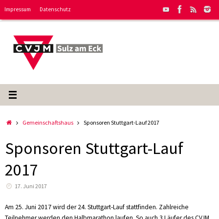
Zum
Impressum
Datenschutz
Inhalt
springen
Start
Gemeinschaftshaus
Sponsoren Stuttgart-Lauf 2017
Sponsoren Stuttgart-Lauf
2017
17. Juni 2017
Am 25. Juni 2017 wird der 24. Stuttgart-Lauf stattfinden. Zahlreiche
Teilnehmer werden den Halbmarathon laufen. So auch 3 Läufer des CVJM