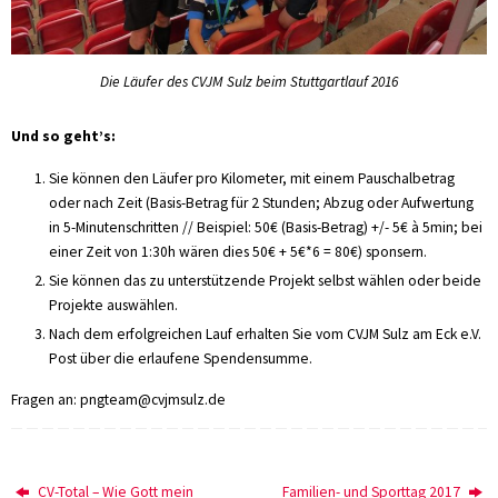
Die Läufer des CVJM Sulz beim Stuttgartlauf 2016
Und so geht’s:
Sie können den Läufer pro Kilometer, mit einem Pauschalbetrag
oder nach Zeit (Basis-Betrag für 2 Stunden; Abzug oder Aufwertung
in 5-Minutenschritten // Beispiel: 50€ (Basis-Betrag) +/- 5€ à 5min; bei
einer Zeit von 1:30h wären dies 50€ + 5€*6 = 80€) sponsern.
Sie können das zu unterstützende Projekt selbst wählen oder beide
Projekte auswählen.
Nach dem erfolgreichen Lauf erhalten Sie vom CVJM Sulz am Eck e.V.
Post über die erlaufene Spendensumme.
Fragen an: pngteam@cvjmsulz.de
CV-Total – Wie Gott mein
Familien- und Sporttag 2017