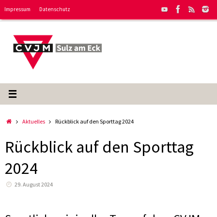
Zum
Impressum
Datenschutz
Inhalt
springen
Start
Aktuelles
Rückblick auf den Sporttag 2024
Rückblick auf den Sporttag
2024
29. August 2024