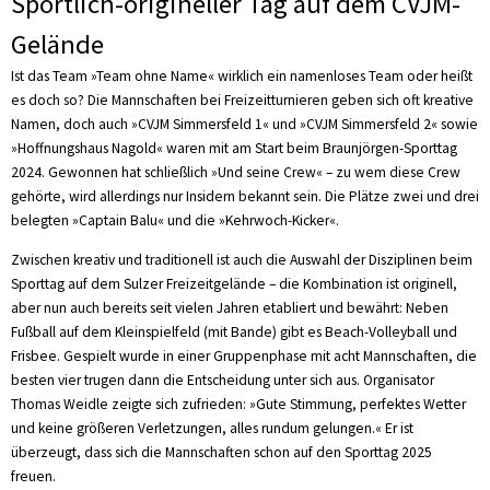
Sportlich-origineller Tag auf dem CVJM-
Gelände
Ist das Team »Team ohne Name« wirklich ein namenloses Team oder heißt
es doch so? Die Mannschaften bei Freizeitturnieren geben sich oft kreative
Namen, doch auch »CVJM Simmersfeld 1« und »CVJM Simmersfeld 2« sowie
»Hoffnungshaus Nagold« waren mit am Start beim Braunjörgen-Sporttag
2024. Gewonnen hat schließlich »Und seine Crew« – zu wem diese Crew
gehörte, wird allerdings nur Insidern bekannt sein. Die Plätze zwei und drei
belegten »Captain Balu« und die »Kehrwoch-Kicker«.
Zwischen kreativ und traditionell ist auch die Auswahl der Disziplinen beim
Sporttag auf dem Sulzer Freizeitgelände – die Kombination ist originell,
aber nun auch bereits seit vielen Jahren etabliert und bewährt: Neben
Fußball auf dem Kleinspielfeld (mit Bande) gibt es Beach-Volleyball und
Frisbee. Gespielt wurde in einer Gruppenphase mit acht Mannschaften, die
besten vier trugen dann die Entscheidung unter sich aus. Organisator
Thomas Weidle zeigte sich zufrieden: »Gute Stimmung, perfektes Wetter
und keine größeren Verletzungen, alles rundum gelungen.« Er ist
überzeugt, dass sich die Mannschaften schon auf den Sporttag 2025
freuen.