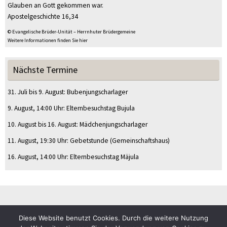
Glauben an Gott gekommen war.
Apostelgeschichte 16,34
© Evangelische Brüder-Unität – Herrnhuter Brüdergemeine
Weitere Informationen finden Sie hier
Nächste Termine
31. Juli
bis
9. August
:
Bubenjungscharlager
9. August
, 14:00 Uhr
:
Elternbesuchstag Bujula
10. August
bis
16. August
:
Mädchenjungscharlager
11. August
, 19:30 Uhr
:
Gebetstunde
(Gemeinschaftshaus)
16. August
, 14:00 Uhr
:
Elternbesuchstag Mäjula
Diese Website benutzt Cookies. Durch die weitere Nutzung
© CVJM Sulz am Eck e.V.