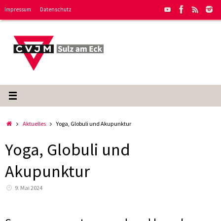
Zum
Impressum
Datenschutz
Inhalt
springen
Start
Aktuelles
Yoga, Globuli und Akupunktur
Yoga, Globuli und
Akupunktur
9. Mai 2024