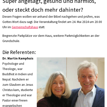
Super angesagt, gesund und harmlos,
oder steckt doch mehr dahinter?
Diesen Fragen wollen wir anhand der Bibel nachgehen und prüfen, was
Gottes Wort dazu sagt. Die Veranstaltung findet am 24. Mai 2024 um 20.00
Uhr im
Gemeinschaftshaus
statt.
Begrenzte Parkplätze vor dem Haus, weitere Parkmöglichkeiten an der
Grundschule.
Die Referenten:
Dr. Martin Kamphuis
Psychologe und
Theologe, war
Buddhist in Indien und
Nepal. Nachdem er
zum Glauben an Jesus
Christus kam, studierte
er Theologie und war
Pastor einer freien
evangelischen