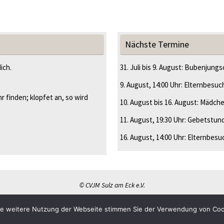
Nächste Termine
dich.
31. Juli
bis
9. August
:
Bubenjungsc
9. August
, 14:00 Uhr
:
Elternbesuc
r finden; klopfet an, so wird
10. August
bis
16. August
:
Mädche
11. August
, 19:30 Uhr
:
Gebetstun
16. August
, 14:00 Uhr
:
Elternbesu
© CVJM Sulz am Eck e.V.
ie weitere Nutzung der Webseite stimmen Sie der Verwendung von Coo