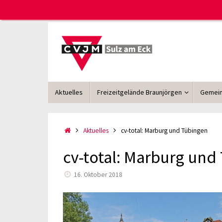
Zum
Inhalt
springen
Zum
Aktuelles
Freizeitgelände Braunjörgen
Gemein
Inhalt
springen
Start
Aktuelles
cv-total: Marburg und Tübingen
cv-total: Marburg und
16. Oktober 2018