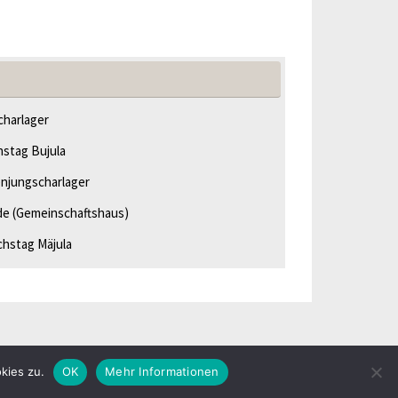
harlager
hstag Bujula
njungscharlager
de
(Gemeinschaftshaus)
chstag Mäjula
Präsentiert von
Tempera
&
WordPress.
kies zu.
OK
Mehr Informationen