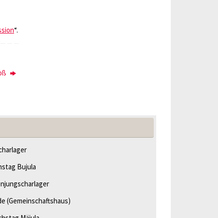
ssion
“.
roß
harlager
hstag Bujula
njungscharlager
de
(Gemeinschaftshaus)
chstag Mäjula