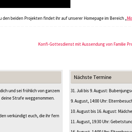
 den beiden Projekten findet ihr auf unserer Homepage im Bereich „
Mi
Konfi-Gottesdienst mit Aussendung von Familie P
Nächste Termine
 dich und sei fröhlich von ganzem
31. Juli
bis
9. August
:
Bubenjungsc
t deine Strafe weggenommen.
9. August
, 14:00 Uhr
:
Elternbesuc
10. August
bis
16. August
:
Mädche
en verkündigt euch, die ihr fern
11. August
, 19:30 Uhr
:
Gebetstun
16. August
, 14:00 Uhr
:
Elternbesu