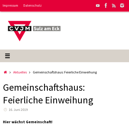
Zum
Impressum
Datenschutz
Inhalt
springen
Start
Aktuelles
Gemeinschaftshaus: Feierliche Einweihung
Gemeinschaftshaus:
Feierliche Einweihung
16. Juni 2019
Hier wächst Gemeinschaft!