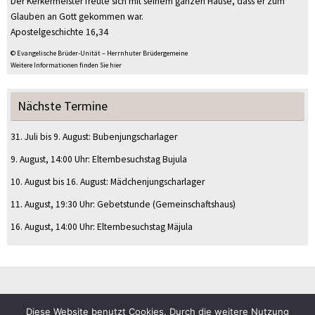
Der Kerkermeister freute sich mit seinem ganzen Hause, dass er zum
Glauben an Gott gekommen war.
Apostelgeschichte 16,34
© Evangelische Brüder-Unität – Herrnhuter Brüdergemeine
Weitere Informationen finden Sie hier
Nächste Termine
31. Juli
bis
9. August
:
Bubenjungscharlager
9. August
, 14:00 Uhr
:
Elternbesuchstag Bujula
10. August
bis
16. August
:
Mädchenjungscharlager
11. August
, 19:30 Uhr
:
Gebetstunde
(Gemeinschaftshaus)
16. August
, 14:00 Uhr
:
Elternbesuchstag Mäjula
Diese Website benutzt Cookies. Durch die weitere Nutzung