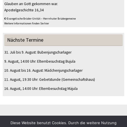
Glauben an Gott gekommen war.
Apostelgeschichte 16,34
© Evangelische Brüder-Unität – Herrnhuter Brüdergemeine
Weitere Informationen finden Sie hier
Nächste Termine
31. Juli
bis
9. August
:
Bubenjungscharlager
9. August
, 14:00 Uhr
:
Elternbesuchstag Bujula
10. August
bis
16. August
:
Mädchenjungscharlager
11. August
, 19:30 Uhr
:
Gebetstunde
(Gemeinschaftshaus)
16. August
, 14:00 Uhr
:
Elternbesuchstag Mäjula
Diese Website benutzt Cookies. Durch die weitere Nutzung
© CVJM Sulz am Eck e.V.